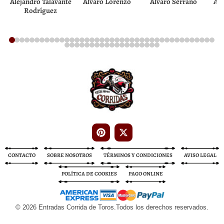
Alejandro Talavante
Álvaro Lorenzo
Álvaro Serrano
And
Rodríguez
Entradas Corrida de Toros
Entradas Toros
CONTACTO
SOBRE NOSOTROS
TÉRMINOS Y CONDICIONES
AVISO LEGAL
POLÍTICA DE COOKIES
PAGO ONLINE
© 2026 Entradas Corrida de Toros.Todos los derechos reservados.